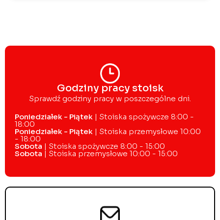
Godziny pracy stoisk
Sprawdź godziny pracy w poszczególne dni.
Poniedziałek - Piątek
| Stoiska spożywcze 8:00 -
18:00
Poniedziałek - Piątek
| Stoiska przemysłowe 10:00
- 18:00
Sobota
| Stoiska spożywcze 8:00 - 15:00
Sobota
| Stoiska przemysłowe 10:00 - 15:00