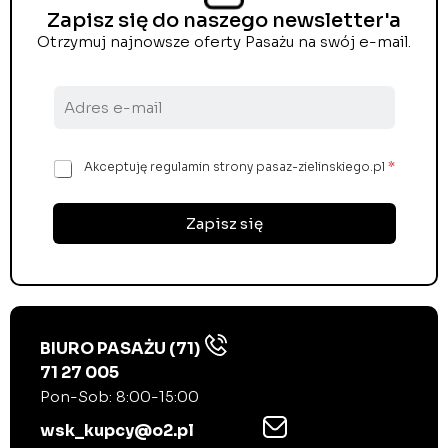
Zapisz się do naszego newsletter'a
Otrzymuj najnowsze oferty Pasażu na swój e-mail.
A
d
r
e
Z
Akceptuję regulamin strony pasaz-zielinskiego.pl
*
s
g
e
o
-
d
Zapisz się
m
a
a
R
i
O
l
D
*
O
*
BIURO PASAŻU (71)
71 27 005
Pon-Sob: 8:00-15:00
wsk_kupcy@o2.pl