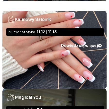
Kalinowy Salonik
Numer stoiska:
11.12 | 11.13
Dowiedz się więcej
Magical You