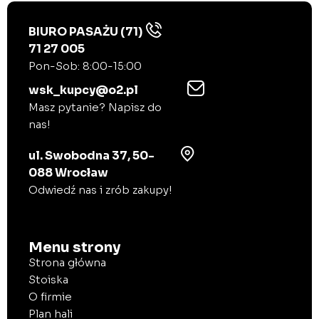
O
*
BIURO PASAŻU (71)
71 27 005
Pon-Sob: 8:00-15:00
wsk_kupcy@o2.pl
Masz pytanie? Napisz do
nas!
ul. Swobodna 37, 50-
088 Wrocław
Odwiedź nas i zrób zakupy!
Menu strony
Strona główna
Stoiska
O firmie
Plan hali