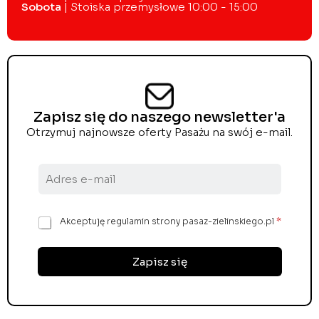
Sobota
| Stoiska przemysłowe 10:00 - 15:00
Zapisz się do naszego newsletter'a
Otrzymuj najnowsze oferty Pasażu na swój e-mail.
A
d
r
e
Z
Akceptuję regulamin strony pasaz-zielinskiego.pl
*
s
g
e
o
-
d
Zapisz się
m
a
a
R
i
O
l
D
*