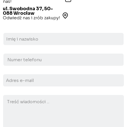
nas!
ul. Swobodna 37, 50-
088 Wrocław
Odwiedź nas i zrób zakupy!
N
a
z
w
N
a
u
*
m
e
A
r
d
t
r
e
e
l
T
s
e
r
e
f
e
-
o
ś
m
n
ć
a
u
w
i
*