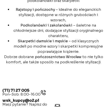
podkolanówki oraz skarpetki.
Rajstopy i pończochy
– idealne do eleganckich
stylizacji, dostępne w różnych grubościach i
wzorach,
Podkolanówki i zakolanówki
– świetne na
chłodniejsze dni, dodające stylizacji oryginalnego
charakteru,
Skarpetki damskie i męskie
– od klasycznych
modeli po modne wzory i skarpetki kompresyjne
poprawiające krążenie.
Dobrze dobrane
pończosznictwo Wrocław
to nie tylko
komfort, ale także sposób na podkreślenie stylizacji.
(71) 71 27 005
Pon-Sob: 8:00-16:00
wsk_kupcy@o2.pl
Masz pytanie? Napisz do