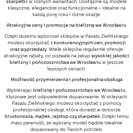
skarpetki
w różnych wariantach. Dostępne są modele
klasyczne, eleganckie oraz funkcjonalne – idealne na
każdą porę roku i różne okazje.
Atrakcyjne ceny i promocje na bieliznę we Wrocławiu
Dzięki dużemu wyborowi sklepów w Pasażu Zielińskiego
możesz skorzystać z
konkurencyjnych cen, promocji
oraz wyprzedaży
. Wiele sklepów regularnie oferuje
atrakcyjne rabaty, co pozwala na zakup
wysokiej jakości
bielizny i pończosznictwa we Wrocławiu
w jeszcze
lepszych cenach.
Możliwość przymierzenia i profesjonalna obsługa
Wybierając
bieliznę i pończosznictwo we Wrocławiu
,
kluczowe jest odpowiednie dopasowanie. W sklepach
Pasażu Zielińskiego możesz skorzystać z pomocy
profesjonalnej obsługi, która doradzi w doborze
biustonosza, majtek, rajstop czy skarpetek
. Dzięki temu
masz pewność, że wybrany model będzie idealnie
dopasowany do Twoich potrzeb.