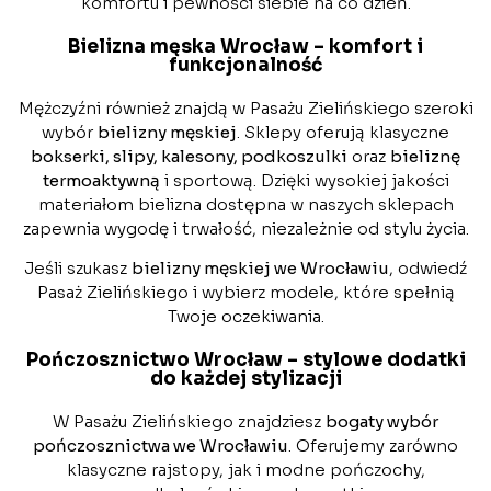
komfortu i pewności siebie na co dzień.
Bielizna męska Wrocław – komfort i
funkcjonalność
Mężczyźni również znajdą w Pasażu Zielińskiego szeroki
wybór
bielizny męskiej
. Sklepy oferują klasyczne
bokserki, slipy, kalesony, podkoszulki
oraz
bieliznę
termoaktywną
i sportową. Dzięki wysokiej jakości
materiałom bielizna dostępna w naszych sklepach
zapewnia wygodę i trwałość, niezależnie od stylu życia.
Jeśli szukasz
bielizny męskiej we Wrocławiu
, odwiedź
Pasaż Zielińskiego i wybierz modele, które spełnią
Twoje oczekiwania.
Pończosznictwo Wrocław – stylowe dodatki
do każdej stylizacji
W Pasażu Zielińskiego znajdziesz
bogaty wybór
pończosznictwa we Wrocławiu
. Oferujemy zarówno
klasyczne rajstopy, jak i modne pończochy,