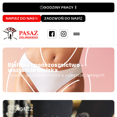
GODZINY PRACY ↧
NAPISZ DO NAS
ZADZWOŃ DO NAS
Bielizna i pończosznictwo -
wszystkie stoiska
Sprawdź wszystkie stoiska w powyższej kategorii.
AGNEZ