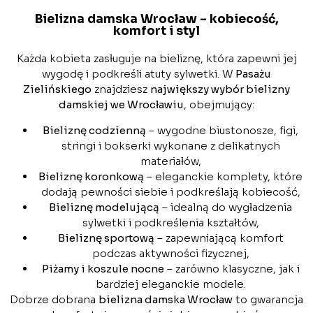
Bielizna damska Wrocław – kobiecość,
komfort i styl
Każda kobieta zasługuje na bieliznę, która zapewni jej
wygodę i podkreśli atuty sylwetki. W
Pasażu
Zielińskiego
znajdziesz
największy wybór bielizny
damskiej we Wrocławiu
, obejmujący:
Bieliznę codzienną
– wygodne biustonosze, figi,
stringi i bokserki wykonane z delikatnych
materiałów,
Bieliznę koronkową
– eleganckie komplety, które
dodają pewności siebie i podkreślają kobiecość,
Bieliznę modelującą
– idealną do wygładzenia
sylwetki i podkreślenia kształtów,
Bieliznę sportową
– zapewniającą komfort
podczas aktywności fizycznej,
Piżamy i koszule nocne
– zarówno klasyczne, jak i
bardziej eleganckie modele.
Dobrze dobrana
bielizna damska Wrocław
to gwarancja