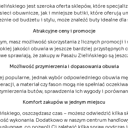
lińskiego jest szeroka oferta sklepów, które specjali
sieci obuwnicze, jak i mniejsze butiki, które oferują u
eżnie od budżetu i stylu, może znaleźć buty idealne dla 
Atrakcyjne ceny i promocje
, masz możliwość skorzystania z licznych promocji i 
okiej jakości obuwia w jeszcze bardziej przystępnych
we sprawiają, że zakupy w Pasażu Zielińskiego są jeszcz
Możliwość przymierzenia i dopasowania obuwia
ziej popularne, jednak wybór odpowiedniego obuwia męs
cji, a materiał czy fason mogą nie spełniać oczekiwa
ymierzenia butów, sprawdzenia ich wygody i porównani
Komfort zakupów w jednym miejscu
lińskiego, oszczędzasz czas – możesz odwiedzić kilka
kość wykonania. Dodatkowo w naszym centrum handlowym
usługowe, co pozwoli Ci załatwić kilka spraw podczas j