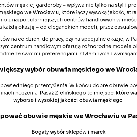
tów męskiej garderoby – wpływa nie tylko na styl i pr
męskiego we Wrocławiu
, które łączy wysoką jakość, atr
edno z najpopularniejszych centrów handlowych w mieśc
 każdą okazję – od eleganckich modeli, przez casualow
tów na co dzień, do pracy, czy na specjalne okazje, w P
naszym centrum handlowym oferują różnorodne modele o
dnie ze swoimi preferencjami, stylem życia i wymagan
większy wybór obuwia męskiego we Wrocł
powiedniego przemyślenia. W końcu dobre obuwie powi
inach noszenia.
Pasaż Zielińskiego to miejsce, które wa
wyborze i wysokiej jakości obuwia męskiego
.
upować obuwie męskie we Wrocławiu w Pas
Bogaty wybór sklepów i marek