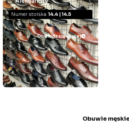
Aleksandry
Numer stoiska:
14.4 | 14.5
Dowiedz się więcej
Obuwie męskie 