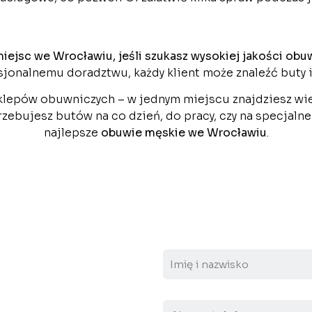
miejsc we Wrocławiu, jeśli szukasz wysokiej jakości ob
jonalnemu doradztwu, każdy klient może znaleźć buty
klepów obuwniczych – w jednym miejscu znajdziesz wiel
rzebujesz butów na co dzień, do pracy, czy na specjalne
najlepsze
obuwie męskie we Wrocławiu
.
N
a
z
w
N
a