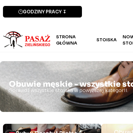
GODZINY PRACY ↧
STRONA
NO
STOISKA
GŁÓWNA
STO
Obuwie męskie - wszystkie st
Sprawdź wszystkie stoiska w powyższej kategorii.
Obuwi