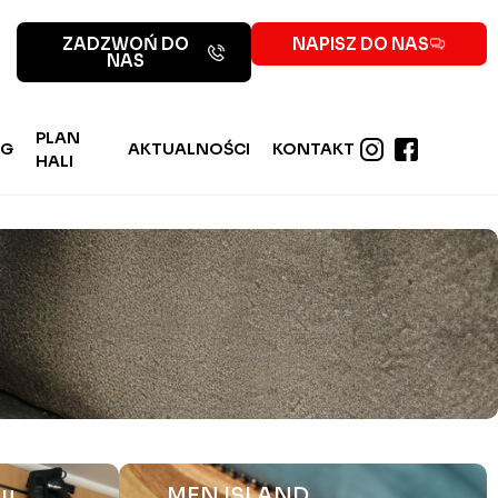
ZADZWOŃ DO
NAPISZ DO NAS
NAS
PLAN
NG
AKTUALNOŚCI
KONTAKT
HALI
 u
MEN ISLAND