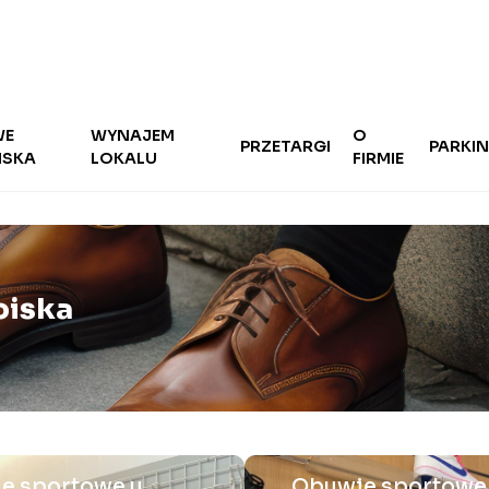
WE
WYNAJEM
O
PRZETARGI
PARKI
ISKA
LOKALU
FIRMIE
oiska
e sportowe u
Obuwie sportowe