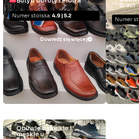
Buty u Doroty i Piotra
Braci
Numer stoiska:
4.9 | 5.2
Numer st
Dowiedz się więcej
Obuwie damskie i
męskie u