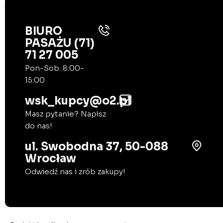
BIURO
PASAŻU (71)
71 27 005
Pon-Sob: 8:00-
15:00
wsk_kupcy@o2.pl
Masz pytanie? Napisz
do nas!
ul. Swobodna 37, 50-088
Wrocław
Odwiedź nas i zrób zakupy!