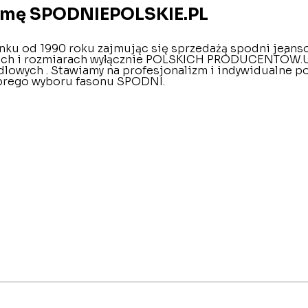
irmę SPODNIEPOLSKIE.PL
nku od 1990 roku zajmując się sprzedażą spodni jeans
ach i rozmiarach wyłącznie POLSKICH PRODUCENTÓW.U 
lowych . Stawiamy na profesjonalizm i indywidualne p
brego wyboru fasonu SPODNI.