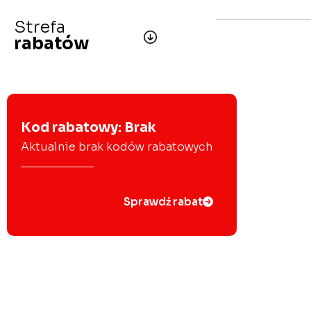
Strefa
rabatów
Kod rabatowy: Brak
Aktualnie brak kodów rabatowych
Sprawdź rabat