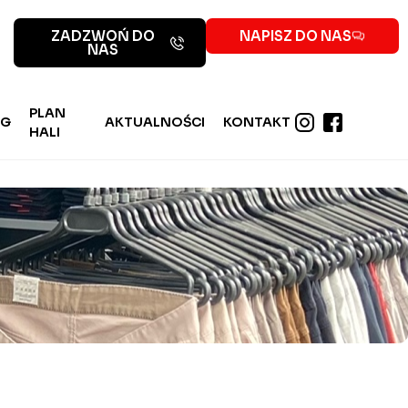
ZADZWOŃ DO
NAPISZ DO NAS
NAS
PLAN
NG
AKTUALNOŚCI
KONTAKT
HALI