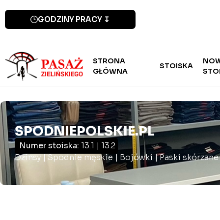
GODZINY PRACY ↧
STRONA
NO
STOISKA
GŁÓWNA
STO
SPODNIEPOLSKIE.PL
Numer stoiska:
13.1 | 13.2
Dżinsy | Spodnie męskie | Bojówki | Paski skórzane