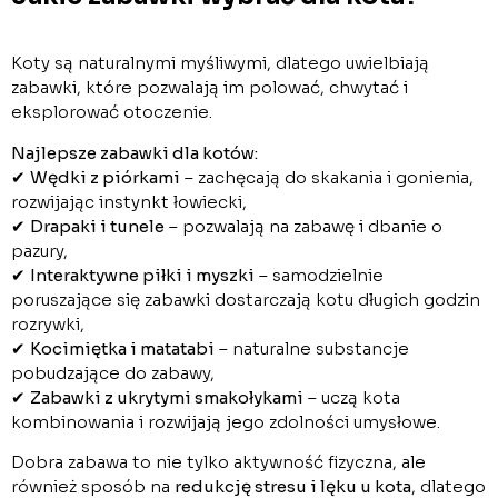
Koty są naturalnymi myśliwymi, dlatego uwielbiają
zabawki, które pozwalają im polować, chwytać i
eksplorować otoczenie.
Najlepsze zabawki dla kotów:
✔
Wędki z piórkami
– zachęcają do skakania i gonienia,
rozwijając instynkt łowiecki,
✔
Drapaki i tunele
– pozwalają na zabawę i dbanie o
pazury,
✔
Interaktywne piłki i myszki
– samodzielnie
poruszające się zabawki dostarczają kotu długich godzin
rozrywki,
✔
Kocimiętka i matatabi
– naturalne substancje
pobudzające do zabawy,
✔
Zabawki z ukrytymi smakołykami
– uczą kota
kombinowania i rozwijają jego zdolności umysłowe.
Dobra zabawa to nie tylko aktywność fizyczna, ale
również sposób na
redukcję stresu i lęku u kota
, dlatego