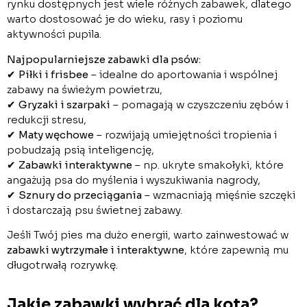
rynku dostępnych jest wiele różnych zabawek, dlatego
warto dostosować je do wieku, rasy i poziomu
aktywności pupila.
Najpopularniejsze zabawki dla psów:
✔
Piłki i frisbee
– idealne do aportowania i wspólnej
zabawy na świeżym powietrzu,
✔
Gryzaki i szarpaki
– pomagają w czyszczeniu zębów i
redukcji stresu,
✔
Maty węchowe
– rozwijają umiejętności tropienia i
pobudzają psią inteligencję,
✔
Zabawki interaktywne
– np. ukryte smakołyki, które
angażują psa do myślenia i wyszukiwania nagrody,
✔
Sznury do przeciągania
– wzmacniają mięśnie szczęki
i dostarczają psu świetnej zabawy.
Jeśli Twój pies ma dużo energii, warto zainwestować w
zabawki wytrzymałe i interaktywne
, które zapewnią mu
długotrwałą rozrywkę.
Jakie zabawki wybrać dla kota?