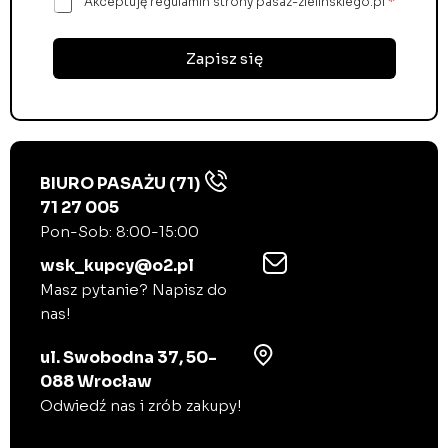
Z
Akceptuję regulamin strony pasaz-zielinskiego.pl
*
s
g
e
o
-
d
Zapisz się
m
a
a
R
i
O
l
D
*
O
*
BIURO PASAŻU (71)
71 27 005
Pon-Sob: 8:00-15:00
wsk_kupcy@o2.pl
Masz pytanie? Napisz do
nas!
ul. Swobodna 37, 50-
088 Wrocław
Odwiedź nas i zrób zakupy!