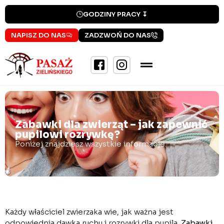
GODZINY PRACY ↧
NAPISZ DO NAS
ZADZWOŃ DO NAS
Zabawki dla zwierząt – jak zapewnić
pupilowi rozrywkę?
Poniżej znajdziesz wszystkie informacje.
Każdy właściciel zwierzaka wie, jak ważna jest
odpowiednia dawka ruchu i rozrywki dla pupila.
Zabawki