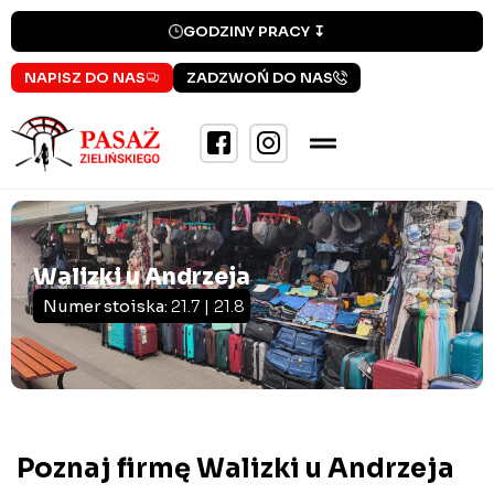
GODZINY PRACY ↧
NAPISZ DO NAS
ZADZWOŃ DO NAS
Walizki u Andrzeja
Numer stoiska:
21.7 | 21.8
Poznaj firmę Walizki u Andrzeja