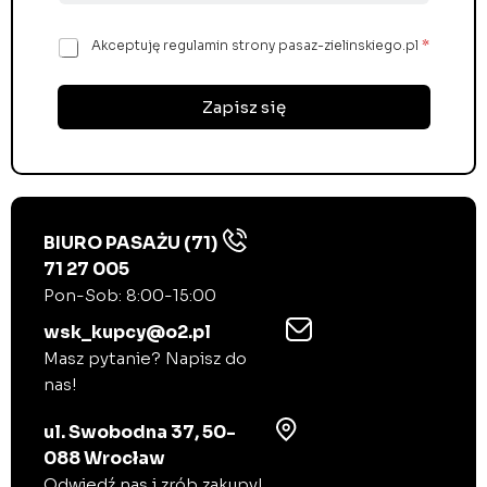
r
e
Z
Akceptuję regulamin strony pasaz-zielinskiego.pl
*
s
g
e
o
-
d
Zapisz się
m
a
a
R
i
O
l
D
*
O
*
BIURO PASAŻU (71)
71 27 005
Pon-Sob: 8:00-15:00
wsk_kupcy@o2.pl
Masz pytanie? Napisz do
nas!
ul. Swobodna 37, 50-
088 Wrocław
Odwiedź nas i zrób zakupy!