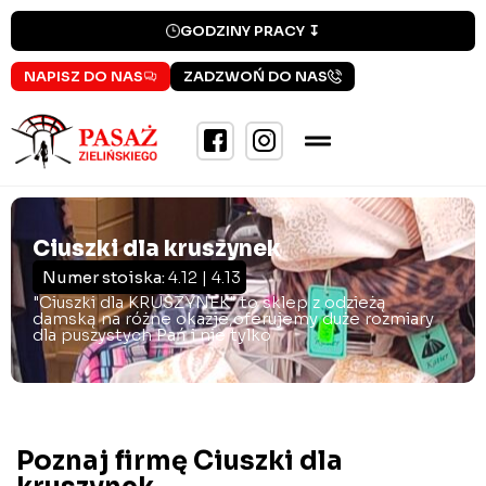
GODZINY PRACY ↧
NAPISZ DO NAS
ZADZWOŃ DO NAS
Ciuszki dla kruszynek
Numer stoiska:
4.12 | 4.13
"Ciuszki dla KRUSZYNEK" to sklep z odzieżą
damską na różne okazje,oferujemy duże rozmiary
dla puszystych Pań i nie tylko
Poznaj firmę Ciuszki dla