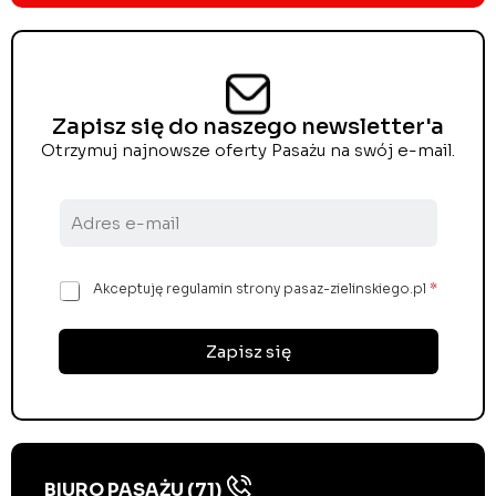
Zapisz się do naszego newsletter'a
Otrzymuj najnowsze oferty Pasażu na swój e-mail.
A
d
r
e
Z
Akceptuję regulamin strony pasaz-zielinskiego.pl
*
s
g
e
o
-
d
Zapisz się
m
a
a
R
i
O
l
D
*
O
*
BIURO PASAŻU (71)